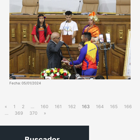
Fecha: 05/01/2024
«
1
2
...
160
161
162
163
164
165
166
...
369
370
»
Buscador