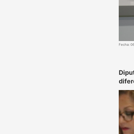
Fecha: 0
Dipu
dife