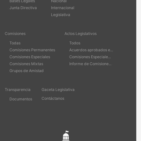
Bases Legales
Nacional
Junta Directiva
Internacional
Legislativa
Comisiones
Actos Legislativos
Todas
Todos
Comisiones Permanentes
Acuerdos aprobados e...
Comisiones Especiales
Comisiones Especiale...
Comisiones Mixtas
Informe de Comisione...
Grupos de Amistad
Transparencia
Gaceta Legislativa
Contáctanos
Documentos