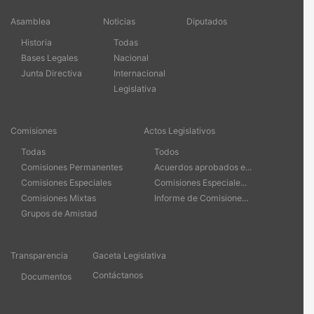
Asamblea
Noticias
Diputados
Historia
Todas
Bases Legales
Nacional
Junta Directiva
Internacional
Legislativa
Comisiones
Actos Legislativos
Todas
Todos
Comisiones Permanentes
Acuerdos aprobados e...
Comisiones Especiales
Comisiones Especiale...
Comisiones Mixtas
Informe de Comisione...
Grupos de Amistad
Transparencia
Gaceta Legislativa
Contáctanos
Documentos