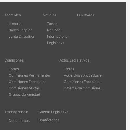
Asamblea
Noticias
Diputados
Historia
Todas
Bases Legales
Nacional
Junta Directiva
Internacional
Legislativa
Comisiones
Actos Legislativos
Todas
Todos
Comisiones Permanentes
Acuerdos aprobados e...
Comisiones Especiales
Comisiones Especiale...
Comisiones Mixtas
Informe de Comisione...
Grupos de Amistad
Transparencia
Gaceta Legislativa
Contáctanos
Documentos