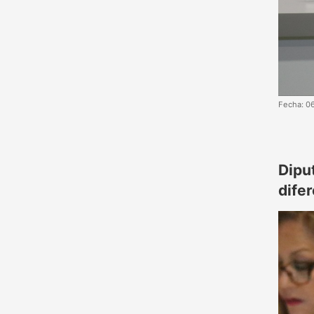
Fecha: 0
Dipu
dife