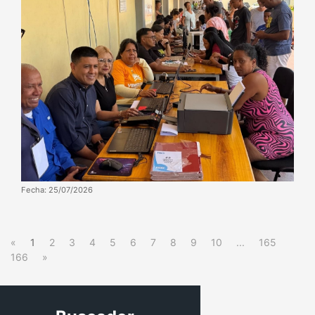
Fecha: 25/07/2026
«
1
2
3
4
5
6
7
8
9
10
...
165
166
»