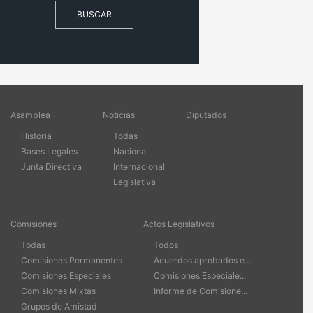
BUSCAR
Asamblea
Noticias
Diputados
Historia
Todas
Bases Legales
Nacional
Junta Directiva
Internacional
Legislativa
Comisiones
Actos Legislativos
Todas
Todos
Comisiones Permanentes
Acuerdos aprobados e...
Comisiones Especiales
Comisiones Especiale...
Comisiones Mixtas
Informe de Comisione...
Grupos de Amistad