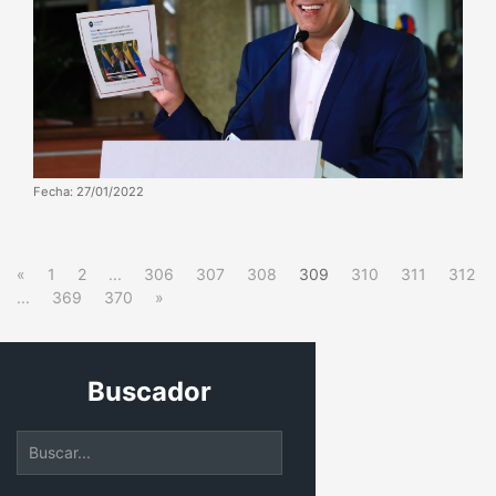
Fecha: 27/01/2022
«
1
2
...
306
307
308
309
310
311
312
...
369
370
»
Buscador