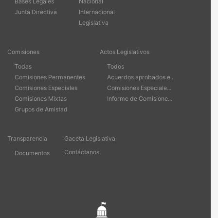
Bases Legales
Nacional
Junta Directiva
Internacional
Legislativa
Comisiones
Actos Legislativos
Todas
Todos
Comisiones Permanentes
Acuerdos aprobados e...
Comisiones Especiales
Comisiones Especiale...
Comisiones Mixtas
Informe de Comisione...
Grupos de Amistad
Transparencia
Gaceta Legislativa
Contáctanos
Documentos