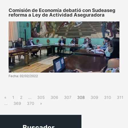
Comisión de Economía debatió con Sudeaseg
reforma a Ley de Actividad Aseguradora
Fecha: 02/02/2022
«
1
2
...
305
306
307
308
309
310
311
...
369
370
»
Buscador