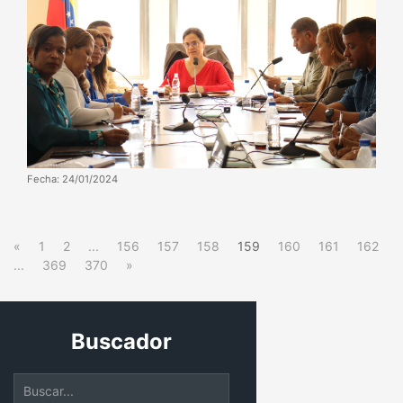
Fecha: 24/01/2024
«
1
2
...
156
157
158
159
160
161
162
...
369
370
»
Buscador