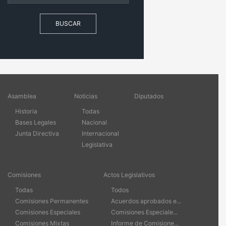
BUSCAR
Asamblea
Noticias
Diputados
Historia
Todas
Bases Legales
Nacional
Junta Directiva
Internacional
Legislativa
Comisiones
Actos Legislativos
Todas
Todos
Comisiones Permanentes
Acuerdos aprobados e...
Comisiones Especiales
Comisiones Especiale...
Comisiones Mixtas
Informe de Comisione...