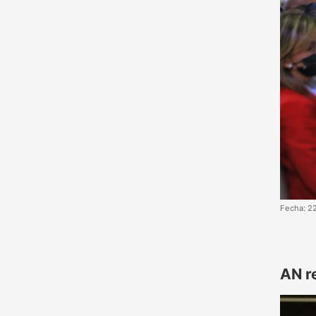
Fecha: 2
AN r