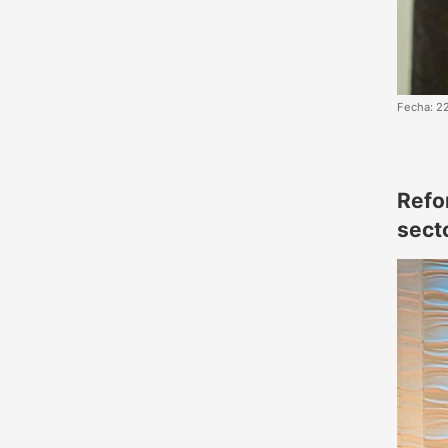
Fecha: 2
Refo
sect