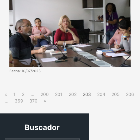
Fecha: 10/07/2023
«
1
2
...
200
201
202
203
204
205
206
...
369
370
»
Buscador