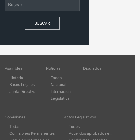
BUSCAR
Asamblea
Noticias
Diputados
Historia
Todas
Bases Legales
Nacional
Junta Directiva
Internacional
Legislativa
Comisiones
Actos Legislativos
Todas
Todos
Comisiones Permanentes
Acuerdos aprobados e...