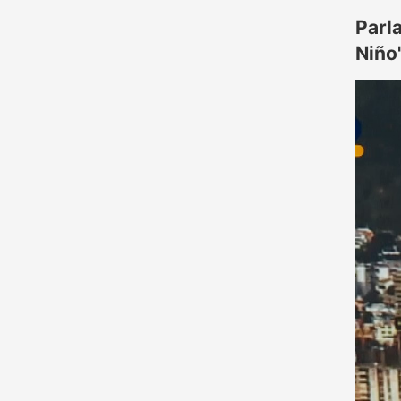
Parl
Niño