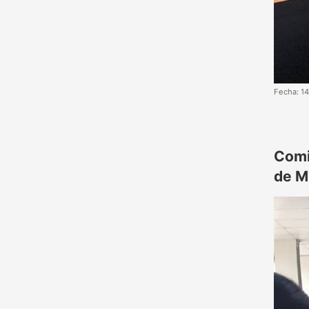
Fecha: 1
Comi
de M