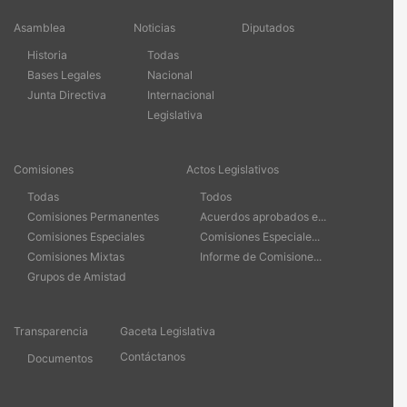
Asamblea
Noticias
Diputados
Historia
Todas
Bases Legales
Nacional
Junta Directiva
Internacional
Legislativa
Comisiones
Actos Legislativos
Todas
Todos
Comisiones Permanentes
Acuerdos aprobados e...
Comisiones Especiales
Comisiones Especiale...
Comisiones Mixtas
Informe de Comisione...
Grupos de Amistad
Transparencia
Gaceta Legislativa
Contáctanos
Documentos