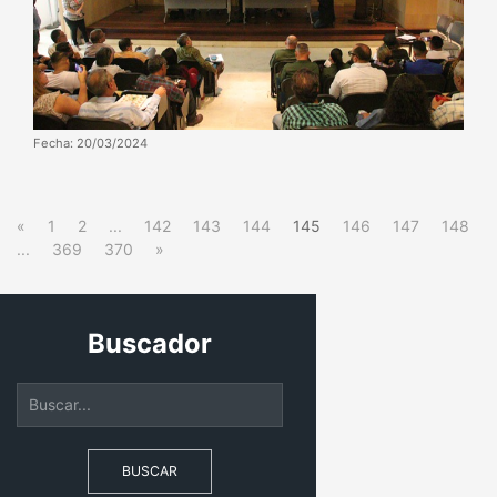
Fecha: 20/03/2024
«
1
2
...
142
143
144
145
146
147
148
...
369
370
»
Buscador
BUSCAR