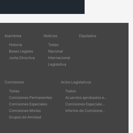
Asamblea
Noticias
Diputados
Historia
Todas
Bases Legales
Nacional
Junta Directiva
Internacional
Legislativa
Comisiones
Actos Legislativos
Todas
Todos
Comisiones Permanentes
Acuerdos aprobados e...
Comisiones Especiales
Comisiones Especiale...
Comisiones Mixtas
Informe de Comisione...
Grupos de Amistad