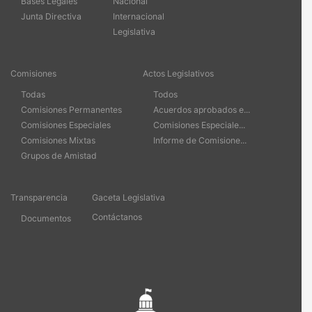
Bases Legales
Nacional
Junta Directiva
Internacional
Legislativa
Comisiones
Actos Legislativos
Todas
Todos
Comisiones Permanentes
Acuerdos aprobados e...
Comisiones Especiales
Comisiones Especiale...
Comisiones Mixtas
Informe de Comisione...
Grupos de Amistad
Transparencia
Gaceta Legislativa
Contáctanos
Documentos