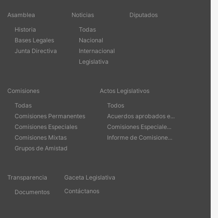
Asamblea
Noticias
Diputados
Historia
Todas
Bases Legales
Nacional
Junta Directiva
Internacional
Legislativa
Comisiones
Actos Legislativos
Todas
Todos
Comisiones Permanentes
Acuerdos aprobados e...
Comisiones Especiales
Comisiones Especiale...
Comisiones Mixtas
Informe de Comisione...
Grupos de Amistad
Transparencia
Gaceta Legislativa
Contáctanos
Documentos