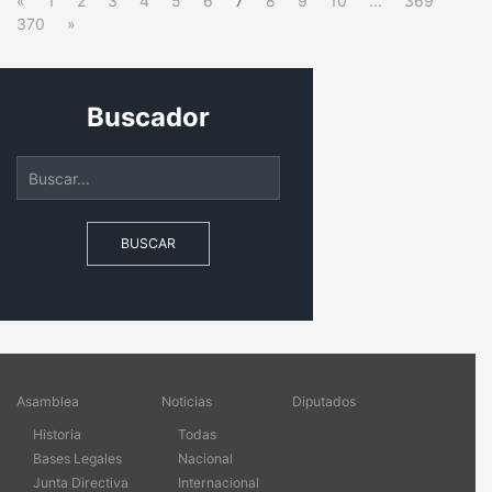
«
1
2
3
4
5
6
7
8
9
10
...
369
370
»
Buscador
BUSCAR
Asamblea
Noticias
Diputados
Historia
Todas
Bases Legales
Nacional
Junta Directiva
Internacional