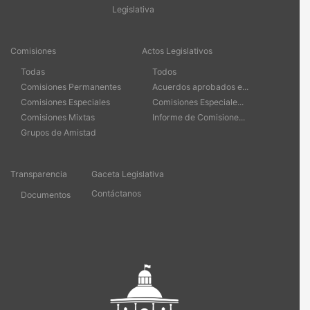
Legislativa
Comisiones
Actos Legislativos
Todas
Todos
Comisiones Permanentes
Acuerdos aprobados e...
Comisiones Especiales
Comisiones Especiale...
Comisiones Mixtas
Informe de Comisione...
Grupos de Amistad
Transparencia
Gaceta Legislativa
Contáctanos
Documentos