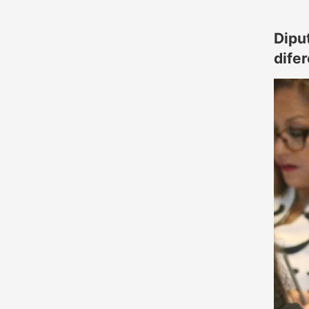
Dipu
dife