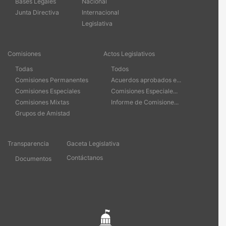
Bases Legales
Nacional
Junta Directiva
Internacional
Legislativa
Comisiones
Actos Legislativos
Todas
Todos
Comisiones Permanentes
Acuerdos aprobados e...
Comisiones Especiales
Comisiones Especiale...
Comisiones Mixtas
Informe de Comisione...
Grupos de Amistad
Transparencia
Gaceta Legislativa
Contáctanos
Documentos