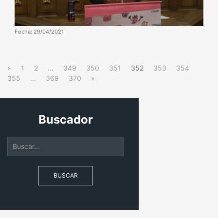
Fecha: 29/04/2021
«
1
2
...
349
350
351
352
353
354
355
...
369
370
»
Buscador
BUSCAR