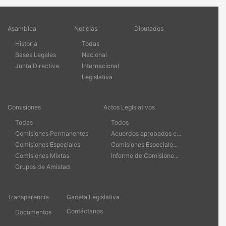
Asamblea
Noticias
Diputados
Historia
Todas
Bases Legales
Nacional
Junta Directiva
Internacional
Legislativa
Comisiones
Actos Legislativos
Todas
Todos
Comisiones Permanentes
Acuerdos aprobados e...
Comisiones Especiales
Comisiones Especiale...
Comisiones Mixtas
Informe de Comisione...
Grupos de Amistad
Transparencia
Gaceta Legislativa
Contáctanos
Documentos