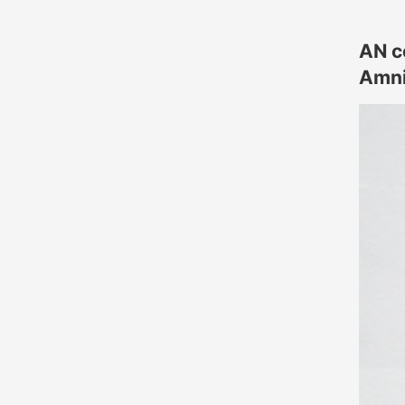
AN c
Amni