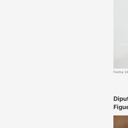
Fecha: 2
Dipu
Figu