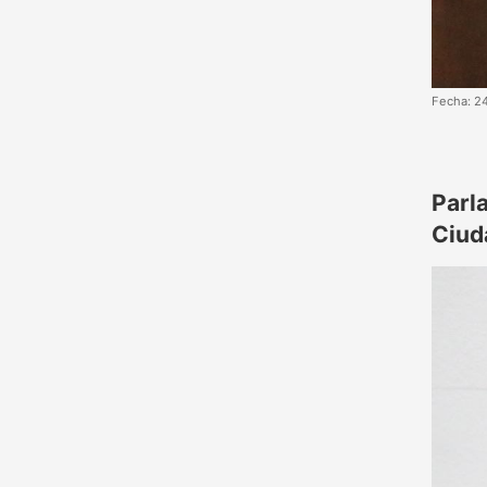
Fecha: 2
Parl
Ciud