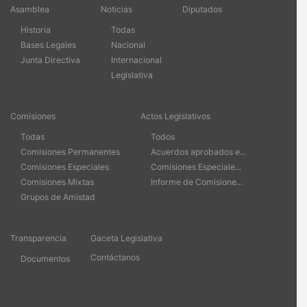
Asamblea
Noticias
Diputados
Historia
Todas
Bases Legales
Nacional
Junta Directiva
Internacional
Legislativa
Comisiones
Actos Legislativos
Todas
Todos
Comisiones Permanentes
Acuerdos aprobados e...
Comisiones Especiales
Comisiones Especiale...
Comisiones Mixtas
Informe de Comisione...
Grupos de Amistad
Transparencia
Gaceta Legislativa
Contáctanos
Documentos