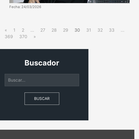
Fecha: 24/03/2026
«
1
2
...
27
28
29
30
31
32
33
...
369
370
»
Buscador
BUSCAR