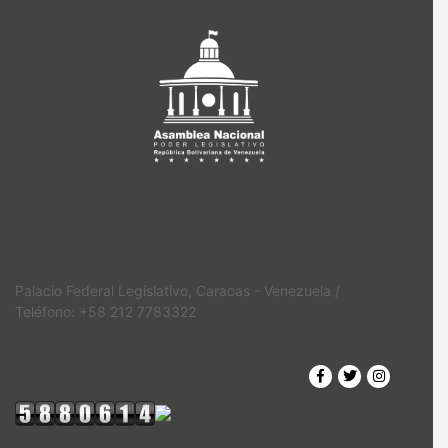
Palacio Federal Legislativo, Caracas - Venezuela /
Teléfono: +58 212 7783322