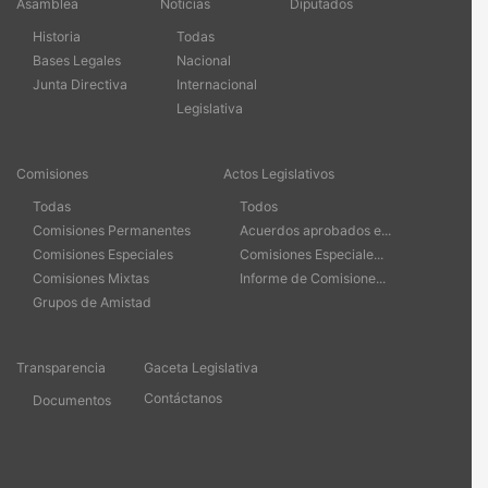
Asamblea
Noticias
Diputados
Historia
Todas
Bases Legales
Nacional
Junta Directiva
Internacional
Legislativa
Comisiones
Actos Legislativos
Todas
Todos
Comisiones Permanentes
Acuerdos aprobados e...
Comisiones Especiales
Comisiones Especiale...
Comisiones Mixtas
Informe de Comisione...
Grupos de Amistad
Transparencia
Gaceta Legislativa
Contáctanos
Documentos