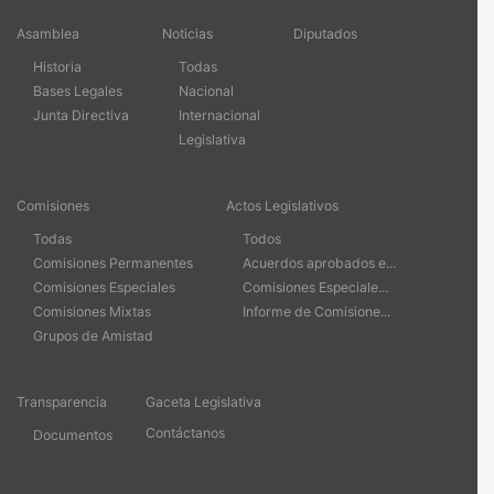
Asamblea
Noticias
Diputados
Historia
Todas
Bases Legales
Nacional
Junta Directiva
Internacional
Legislativa
Comisiones
Actos Legislativos
Todas
Todos
Comisiones Permanentes
Acuerdos aprobados e...
Comisiones Especiales
Comisiones Especiale...
Comisiones Mixtas
Informe de Comisione...
Grupos de Amistad
Transparencia
Gaceta Legislativa
Contáctanos
Documentos