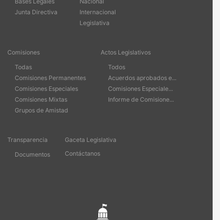
Bases Legales
Nacional
Junta Directiva
Internacional
Legislativa
Comisiones
Actos Legislativos
Todas
Todos
Comisiones Permanentes
Acuerdos aprobados e...
Comisiones Especiales
Comisiones Especiale...
Comisiones Mixtas
Informe de Comisione...
Grupos de Amistad
Transparencia
Gaceta Legislativa
Contáctanos
Documentos