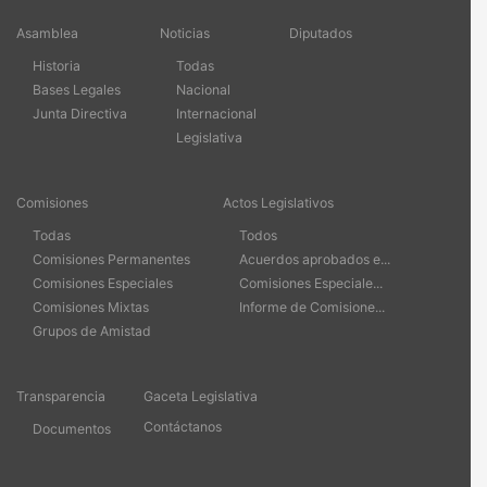
Asamblea
Noticias
Diputados
Historia
Todas
Bases Legales
Nacional
Junta Directiva
Internacional
Legislativa
Comisiones
Actos Legislativos
Todas
Todos
Comisiones Permanentes
Acuerdos aprobados e...
Comisiones Especiales
Comisiones Especiale...
Comisiones Mixtas
Informe de Comisione...
Grupos de Amistad
Transparencia
Gaceta Legislativa
Contáctanos
Documentos