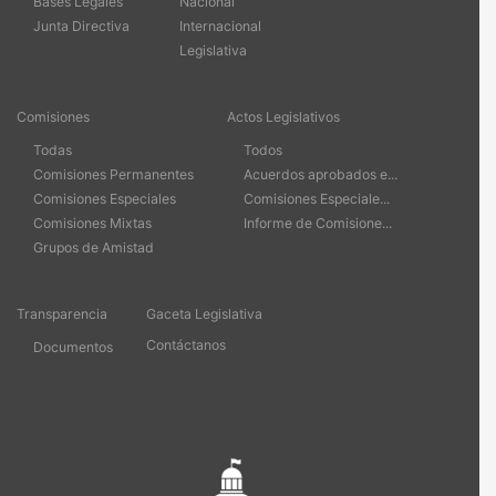
Bases Legales
Nacional
Junta Directiva
Internacional
Legislativa
Comisiones
Actos Legislativos
Todas
Todos
Comisiones Permanentes
Acuerdos aprobados e...
Comisiones Especiales
Comisiones Especiale...
Comisiones Mixtas
Informe de Comisione...
Grupos de Amistad
Transparencia
Gaceta Legislativa
Contáctanos
Documentos