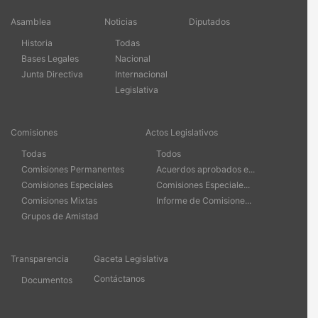
Asamblea
Noticias
Diputados
Historia
Todas
Bases Legales
Nacional
Junta Directiva
Internacional
Legislativa
Comisiones
Actos Legislativos
Todas
Todos
Comisiones Permanentes
Acuerdos aprobados e...
Comisiones Especiales
Comisiones Especiale...
Comisiones Mixtas
Informe de Comisione...
Grupos de Amistad
Transparencia
Gaceta Legislativa
Contáctanos
Documentos