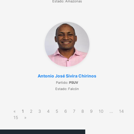
Estado: Amazonas
Antonio José Sivira Chirinos
Partido:
PSUV
Estado: Falcón
«
1
2
3
4
5
6
7
8
9
10
...
14
15
»