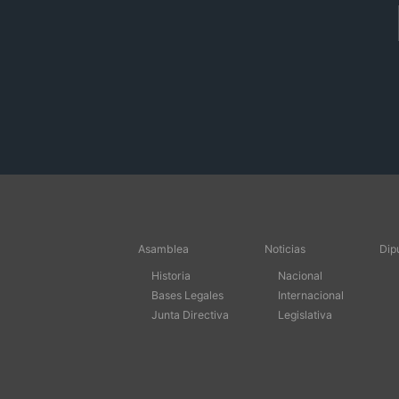
Asamblea
Noticias
Dip
Historia
Nacional
Bases Legales
Internacional
Junta Directiva
Legislativa