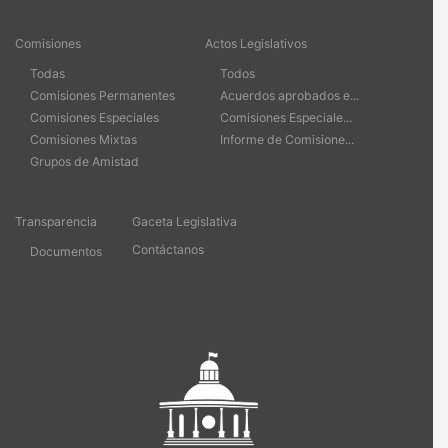
Comisiones
Actos Legislativos
Todas
Todos
Comisiones Permanentes
Acuerdos aprobados e...
Comisiones Especiales
Comisiones Especiale...
Comisiones Mixtas
Informe de Comisione...
Grupos de Amistad
Transparencia
Gaceta Legislativa
Contáctanos
Documentos