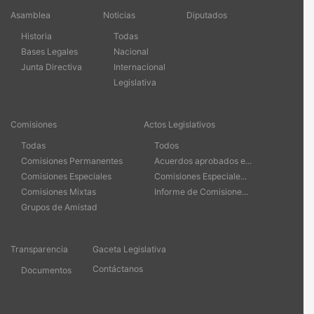
Asamblea
Noticias
Diputados
Historia
Todas
Bases Legales
Nacional
Junta Directiva
Internacional
Legislativa
Comisiones
Actos Legislativos
Todas
Todos
Comisiones Permanentes
Acuerdos aprobados e...
Comisiones Especiales
Comisiones Especiale...
Comisiones Mixtas
Informe de Comisione...
Grupos de Amistad
Transparencia
Gaceta Legislativa
Contáctanos
Documentos