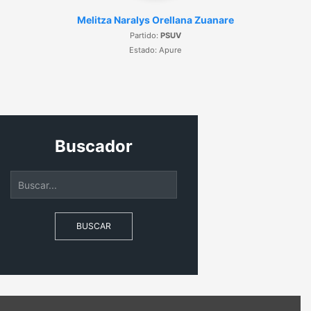
Melitza Naralys Orellana Zuanare
Partido:
PSUV
Estado: Apure
Buscador
BUSCAR