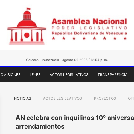
Caracas - Venezuela - agosto 06 2026 / 12:54 p. m.
COMISIONES
LEYES
ACTOS LEGISLATIVOS
TRANSPARENCIA
NOTICIAS
ACTOS LEGISLATIVOS
PROYECTOS
OF
AN celebra con inquilinos 10° aniversa
arrendamientos