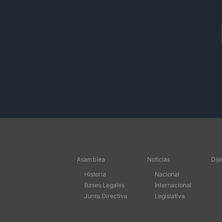
Asamblea
Noticias
Dip
Historia
Nacional
Bases Legales
Internacional
Junta Directiva
Legislativa