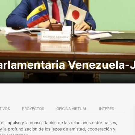
arlamentaria Venezuela-
TIVOS
PROYECTOS
OFICINA VIRTUAL
INTERÉS
 impulso y la consolidación de las relaciones entre países,
 y la profundización de los lazos de amistad, cooperación y