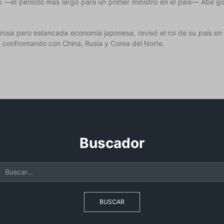
 —el período más largo para un primer ministro en el país— Abe go
.
rosa pero estancada economía japonesa, revisó el rol de su país e
s, confrontando con China, Rusia y Corea del Norte.
Buscador
BUSCAR