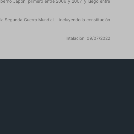
bernó Japón, primero entre 2006 y 2007, y luego entre
n la Segunda Guerra Mundial —incluyendo la constitución
Intalacion: 09/07/2022