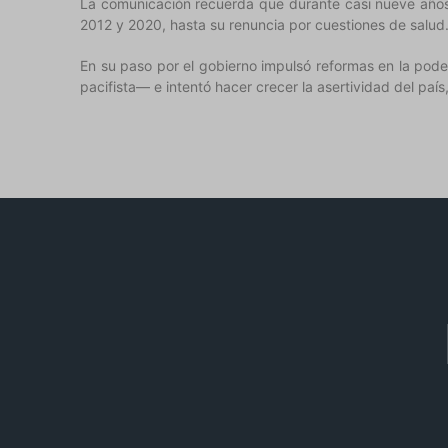
La comunicación recuerda que durante casi nueve años
2012 y 2020, hasta su renuncia por cuestiones de salud
En su paso por el gobierno impulsó reformas en la pode
pacifista— e intentó hacer crecer la asertividad del paí