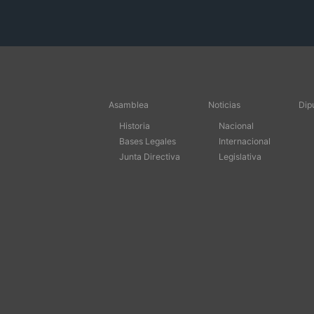
Asamblea
Noticias
Dip
Historia
Nacional
Bases Legales
Internacional
Junta Directiva
Legislativa