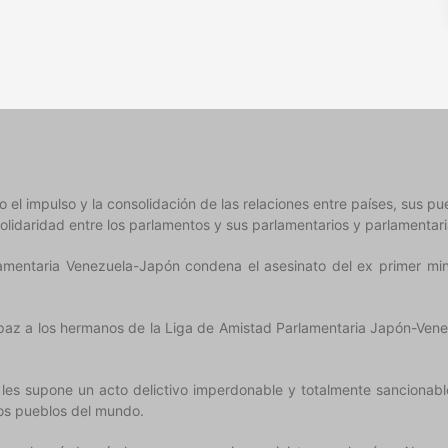
l impulso y la consolidación de las relaciones entre países, sus pueb
olidaridad entre los parlamentos y sus parlamentarios y parlamentari
mentaria Venezuela-Japón condena el asesinato del ex primer minis
paz a los hermanos de la Liga de Amistad Parlamentaria Japón-Venez
 les supone un acto delictivo imperdonable y totalmente sancionable
os pueblos del mundo.