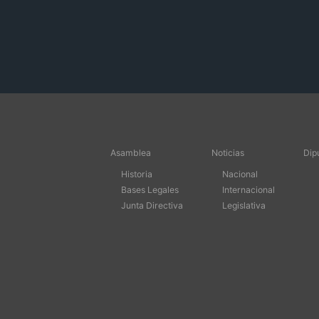
Asamblea
Noticias
Dip
Historia
Nacional
Bases Legales
Internacional
Junta Directiva
Legislativa