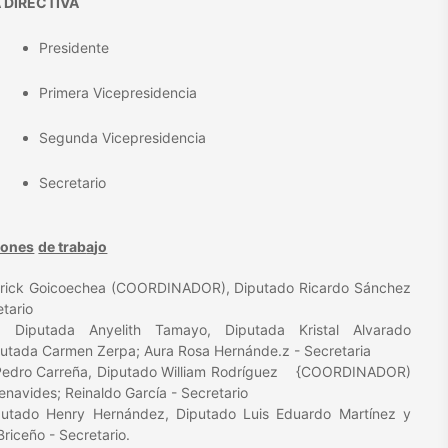
 DIRECTIVA
Presidente
Primera Vicepresidencia
Segunda Vicepresidencia
Secretario
iones
de trab
a
j
o
erick Goicoechea (COORDINADOR), Diputado Ricardo Sánchez
tario
 Diputada Anyelith Tamayo, Diputada Kristal Alvarado
tada Carmen Zerpa; Aura Rosa Hernánde.z - Secretaria
 Pedro Carreña, Diputado William Rodríguez {COORDINADOR)
inaldo García - Secretario
putado Henry Hernández, Diputado Luis Eduardo Martínez y
iceño - Secretario.