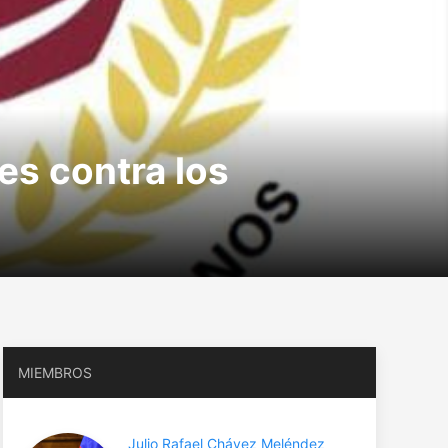
es contra los
MIEMBROS
Julio Rafael Chávez Meléndez