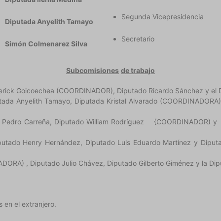
Segunda Vicepresidencia
Diputada Anyelith Tamayo
Secretario
Simón Colmenarez Silva
Subcomisiones
de trab
a
j
o
erick Goicoechea (COORDINADOR), Diputado Ricardo Sánchez y el D
utada Anyelith Tamayo, Diputada Kristal Alvarado (COORDINADORA)
Diputado Pedro Carreña, Diputado William Rodrígu
putado Henry Hernández, Diputado Luis Eduardo Martínez y Dip
ORA) , Diputado Julio Chávez, Diputado Gilberto Giménez y la Dip
 en el extranjero.