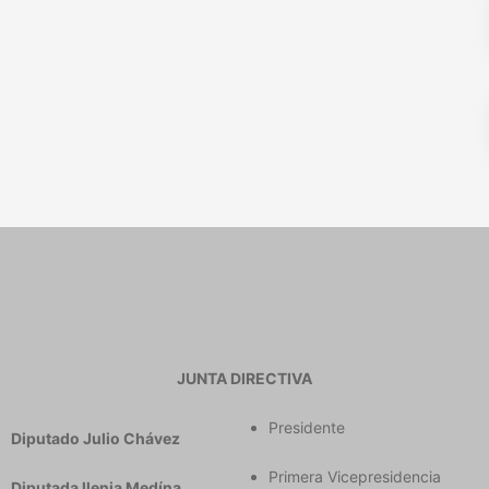
JUNTA DIRECTIVA
Presidente
Diputado Julio Chávez
Primera Vicepresidencia
Diputada llenia Medína