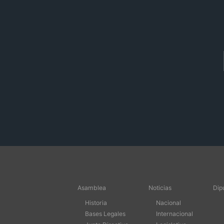
Asamblea
Noticias
Dip
Historia
Nacional
Bases Legales
Internacional