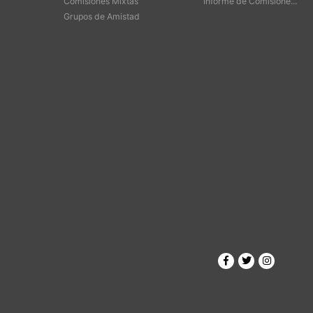
Comisiones Mixtas
Informe de Comisione...
Grupos de Amistad