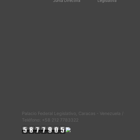
Junta Directiva
Legislativa
Palacio Federal Legislativo, Caracas - Venezuela /
Teléfono: +58 212 7783322