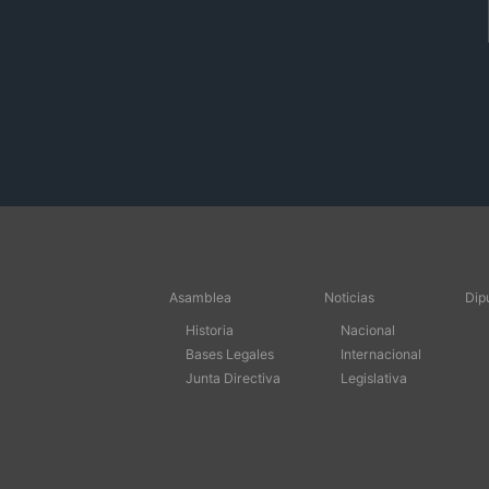
Asamblea
Noticias
Dip
Historia
Nacional
Bases Legales
Internacional
Junta Directiva
Legislativa