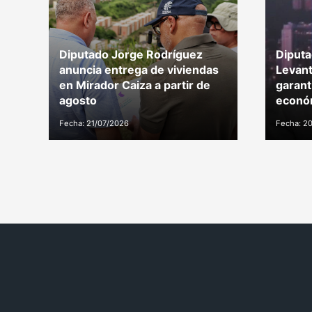
Diputado Jorge Rodríguez
Diputa
anuncia entrega de viviendas
Levant
en Mirador Caiza a partir de
garant
agosto
económ
Fecha: 21/07/2026
Fecha: 2