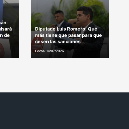
án:
lsará
Diputado Luis Romero: Qué
P
ón de
más tiene que pasar para que
e
cesen las sanciones
r
Fecha: 14/07/2026
Fe