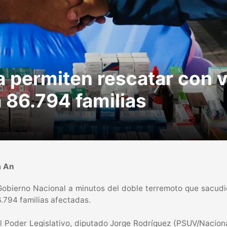
 permiten rescatar con v
 86.794 familias
a An
obierno Nacional a minutos del doble terremoto que sacudió 
.794 familias afectadas.
el Poder Legislativo, diputado Jorge Rodríguez (PSUV/Naciona