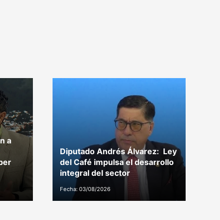
n a
Diputado Andrés Álvarez: Ley
Di
per
del Café impulsa el desarrollo
p
integral del sector
C
Fecha: 03/08/2026
Fe