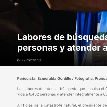
Labores de búsqueda
personas y atender a
Fecha: 05/07/2026
Periodista: Esmeralda Gordillo / Fotografía: Prens
Las labores de intensa búsqueda que impulsó el G
vida a 6.462 personas y atender integralmente a 86
A 11 días de la catástrofe natural, el presidente d