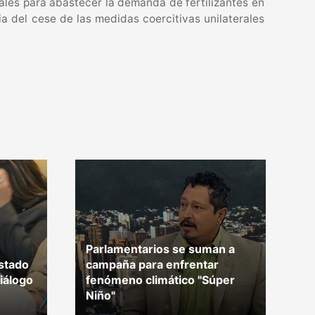
rales para abastecer la demanda de fertilizantes en
a del cese de las medidas coercitivas unilaterales
Parlamentarios se suman a
stado
campaña para enfrentar
D
iálogo
fenómeno climático "Súper
d
Niño"
i