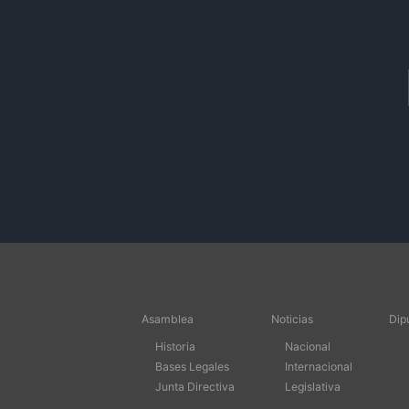
Asamblea
Noticias
Dip
Historia
Nacional
Bases Legales
Internacional
Junta Directiva
Legislativa