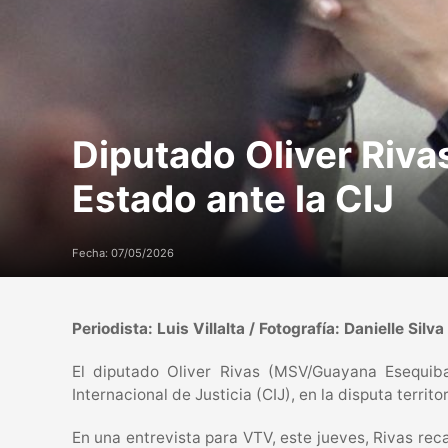
Diputado Oliver Riva
Estado ante la CIJ
Fecha: 07/05/2026
Periodista: Luis Villalta / Fotografía: Danielle Silva
El diputado Oliver Rivas (MSV/Guayana Esequib
Internacional de Justicia (CIJ), en la disputa territo
En una entrevista para VTV, este jueves, Rivas re