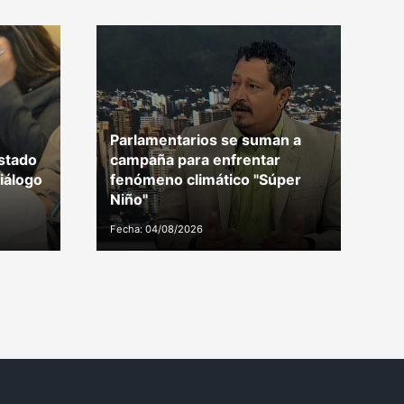
Parlamentarios se suman a
stado
campaña para enfrentar
D
iálogo
fenómeno climático "Súper
d
Niño"
i
Fecha: 04/08/2026
Fe