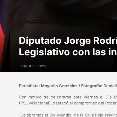
Diputado Jorge Rodr
Legislativo con las 
Fecha: 08/05/2026
Periodista: Mayerlin González / Fotografía: Daniell
Con motivo de celebrarse este viernes el Día M
(PSUV/Nacional), destacó el compromiso del Poder L
"Celebramos el Día Mundial de la Cruz Roja reivin