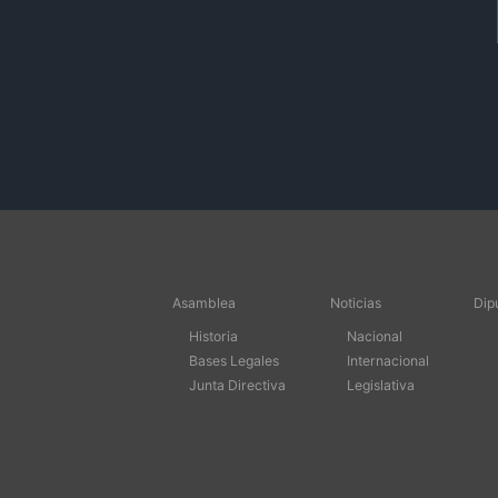
Asamblea
Noticias
Dip
Historia
Nacional
Bases Legales
Internacional
Junta Directiva
Legislativa