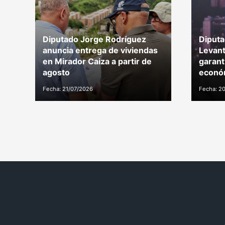
Diputado Jorge Rodríguez
Diputa
anuncia entrega de viviendas
Levant
en Mirador Caiza a partir de
garant
agosto
económ
Fecha: 21/07/2026
Fecha: 2