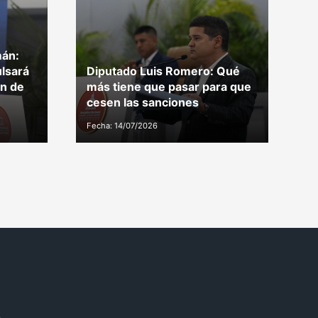
án:
lsará
Diputado Luis Romero: Qué
P
ón de
más tiene que pasar para que
e
cesen las sanciones
r
Fecha: 14/07/2026
Fe