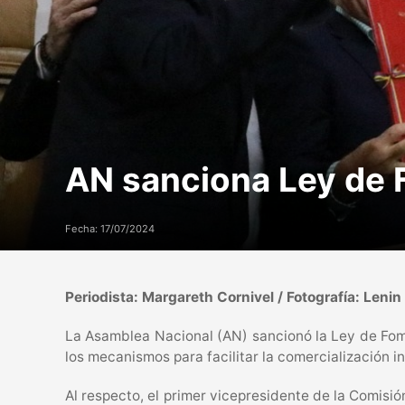
AN sanciona Ley de 
Fecha: 17/07/2024
Periodista: Margareth Cornivel / Fotografía: Lenin 
La Asamblea Nacional (AN) sancionó la Ley de Fome
los mecanismos para facilitar la comercialización i
Al respecto, el primer vicepresidente de la Comis