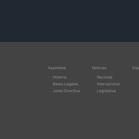
Asamblea
Noticias
Dip
Historia
Nacional
Bases Legales
Internacional
Junta Directiva
Legislativa