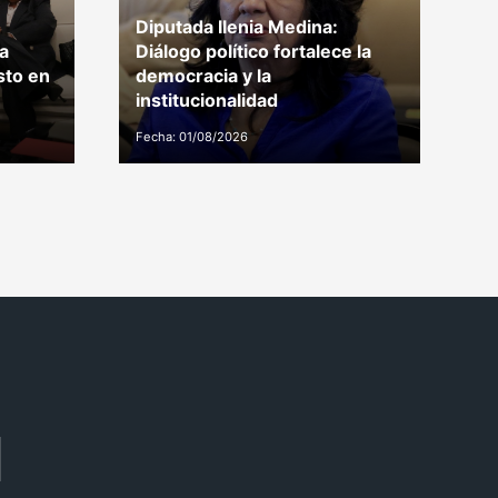
Diputada Ilenia Medina:
la
Diálogo político fortalece la
A
sto en
democracia y la
p
institucionalidad
p
Fecha: 01/08/2026
Fe