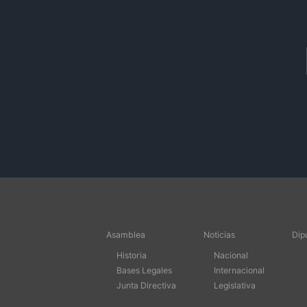
Asamblea
Noticias
Dip
Historia
Nacional
Bases Legales
Internacional
Junta Directiva
Legislativa