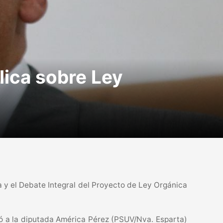
lica sobre Ley
a y el Debate Integral del Proyecto de Ley Orgánica
gnó a la diputada América Pérez (PSUV/Nva. Esparta)