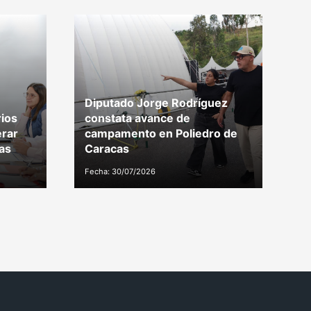
Diputado Jorge Rodríguez
G
ios
constata avance de
d
erar
campamento en Poliedro de
t
as
Caracas
M
Fecha: 30/07/2026
Fe