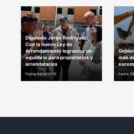
Diputado Jorge Rodríguez:
Con la nueva Ley de
Arrendamiento logramos un
Gobier
equilibrio para propietarios y
más de
arrendatarios
escomb
Fecha: 04/08/2026
Fecha: 0