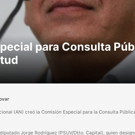
ecial para Consulta Púb
ntud
Tovar
cional (AN) creó la Comisión Especial para la Consulta Públic
o, diputado Jorge Rodríguez (PSUV/Dtto. Capital), quien desi