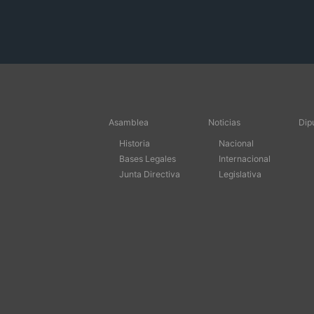
Asamblea
Noticias
Dip
Historia
Nacional
Bases Legales
Internacional
Junta Directiva
Legislativa