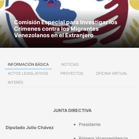
Comisión Especial para Investigar los
Crímenes contra los Migrantes
Venezolanos en el Extranjero
INFORMACIÓN BÁSICA
NOTICIAS
ACTOS LEGISLATIVOS
PROYECTOS
OFICINA VIRTUAL
INTERÉS
JUNTA DIRECTIVA
Presidente
Diputado Julio Chávez
Primera Vicepresidencia